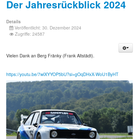
Der Jahresrückblick 2024
Details
Veröffentlicht: 30. Dezember 2024
Zugriffe: 24587
Vielen Dank an Berg Fränky (Frank Altstädt).
https://youtu.be/7wlXYYOP5bU?si=gOqDHxX-WoU1ByHT