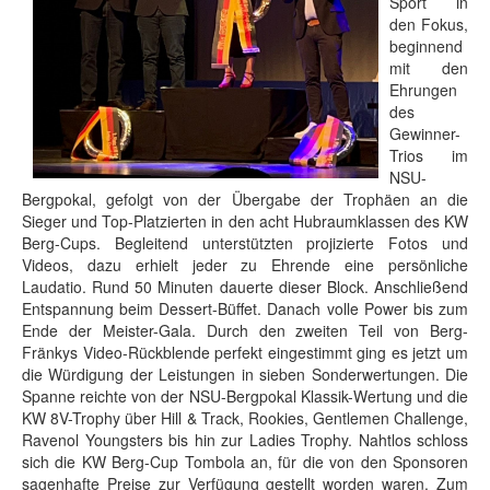
Sport in
den Fokus,
beginnend
mit den
Ehrungen
des
Gewinner-
Trios im
NSU-
Bergpokal, gefolgt von der Übergabe der Trophäen an die
Sieger und Top-Platzierten in den acht Hubraumklassen des KW
Berg-Cups. Begleitend unterstützten projizierte Fotos und
Videos, dazu erhielt jeder zu Ehrende eine persönliche
Laudatio. Rund 50 Minuten dauerte dieser Block. Anschließend
Entspannung beim Dessert-Büffet. Danach volle Power bis zum
Ende der Meister-Gala. Durch den zweiten Teil von Berg-
Fränkys Video-Rückblende perfekt eingestimmt ging es jetzt um
die Würdigung der Leistungen in sieben Sonderwertungen. Die
Spanne reichte von der NSU-Bergpokal Klassik-Wertung und die
KW 8V-Trophy über Hill & Track, Rookies, Gentlemen Challenge,
Ravenol Youngsters bis hin zur Ladies Trophy. Nahtlos schloss
sich die KW Berg-Cup Tombola an, für die von den Sponsoren
sagenhafte Preise zur Verfügung gestellt worden waren. Zum