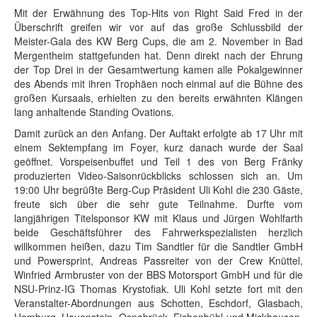
Mit der Erwähnung des Top-Hits von Right Said Fred in der
Überschrift greifen wir vor auf das große Schlussbild der
Meister-Gala des KW Berg Cups, die am 2. November in Bad
Mergentheim stattgefunden hat. Denn direkt nach der Ehrung
der Top Drei in der Gesamtwertung kamen alle Pokalgewinner
des Abends mit ihren Trophäen noch einmal auf die Bühne des
großen Kursaals, erhielten zu den bereits erwähnten Klängen
lang anhaltende Standing Ovations.
Damit zurück an den Anfang. Der Auftakt erfolgte ab 17 Uhr mit
einem Sektempfang im Foyer, kurz danach wurde der Saal
geöffnet. Vorspeisenbuffet und Teil 1 des von Berg Fränky
produzierten Video-Saisonrückblicks schlossen sich an. Um
19:00 Uhr begrüßte Berg-Cup Präsident Uli Kohl die 230 Gäste,
freute sich über die sehr gute Teilnahme. Durfte vom
langjährigen Titelsponsor KW mit Klaus und Jürgen Wohlfarth
beide Geschäftsführer des Fahrwerkspezialisten herzlich
willkommen heißen, dazu Tim Sandtler für die Sandtler GmbH
und Powersprint, Andreas Passreiter von der Crew Knüttel,
Winfried Armbruster von der BBS Motorsport GmbH und für die
NSU-Prinz-IG Thomas Krystofiak. Uli Kohl setzte fort mit den
Veranstalter-Abordnungen aus Schotten, Eschdorf, Glasbach,
Homburg, Hauenstein, Osnabrück, Eichenbühl und Mickhausen.