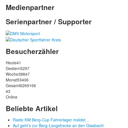
Medienpartner
Serienpartner / Supporter
Besucherzähler
Heute
41
Gestern
5297
Woche
38847
Monat
53406
Gesamt
6269166
43
Online
Beliebte Artikel
Radio KW Berg-Cup Fahrerlager meldet…
Auf geht’s zur Berg-Langstrecke an den Glasbach!