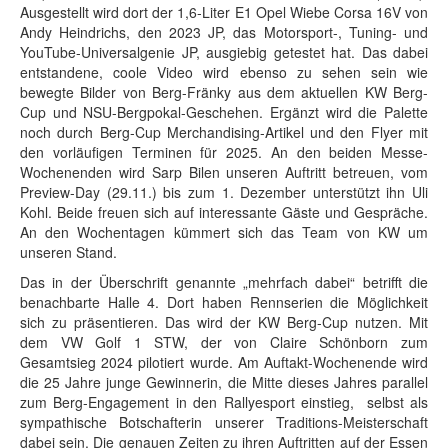
Ausgestellt wird dort der 1,6-Liter E1 Opel Wiebe Corsa 16V von
Andy Heindrichs, den 2023 JP, das Motorsport-, Tuning- und
YouTube-Universalgenie JP, ausgiebig getestet hat. Das dabei
entstandene, coole Video wird ebenso zu sehen sein wie
bewegte Bilder von Berg-Fränky aus dem aktuellen KW Berg-
Cup und NSU-Bergpokal-Geschehen. Ergänzt wird die Palette
noch durch Berg-Cup Merchandising-Artikel und den Flyer mit
den vorläufigen Terminen für 2025. An den beiden Messe-
Wochenenden wird Sarp Bilen unseren Auftritt betreuen, vom
Preview-Day (29.11.) bis zum 1. Dezember unterstützt ihn Uli
Kohl. Beide freuen sich auf interessante Gäste und Gespräche.
An den Wochentagen kümmert sich das Team von KW um
unseren Stand.
Das in der Überschrift genannte „mehrfach dabei“ betrifft die
benachbarte Halle 4. Dort haben Rennserien die Möglichkeit
sich zu präsentieren. Das wird der KW Berg-Cup nutzen. Mit
dem VW Golf 1 STW, der von Claire Schönborn zum
Gesamtsieg 2024 pilotiert wurde. Am Auftakt-Wochenende wird
die 25 Jahre junge Gewinnerin, die Mitte dieses Jahres parallel
zum Berg-Engagement in den Rallyesport einstieg, selbst als
sympathische Botschafterin unserer Traditions-Meisterschaft
dabei sein. Die genauen Zeiten zu ihren Auftritten auf der Essen