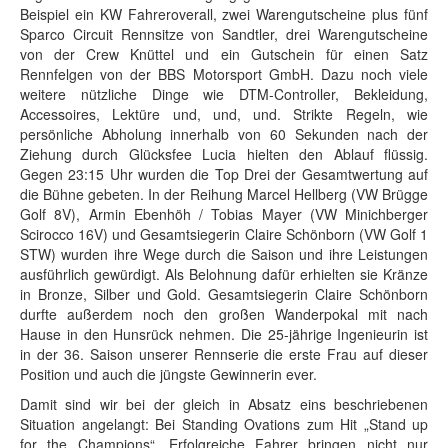
Beispiel ein KW Fahreroverall, zwei Warengutscheine plus fünf
Sparco Circuit Rennsitze von Sandtler, drei Warengutscheine
von der Crew Knüttel und ein Gutschein für einen Satz
Rennfelgen von der BBS Motorsport GmbH. Dazu noch viele
weitere nützliche Dinge wie DTM-Controller, Bekleidung,
Accessoires, Lektüre und, und, und. Strikte Regeln, wie
persönliche Abholung innerhalb von 60 Sekunden nach der
Ziehung durch Glücksfee Lucia hielten den Ablauf flüssig.
Gegen 23:15 Uhr wurden die Top Drei der Gesamtwertung auf
die Bühne gebeten. In der Reihung Marcel Hellberg (VW Brügge
Golf 8V), Armin Ebenhöh / Tobias Mayer (VW Minichberger
Scirocco 16V) und Gesamtsiegerin Claire Schönborn (VW Golf 1
STW) wurden ihre Wege durch die Saison und ihre Leistungen
ausführlich gewürdigt. Als Belohnung dafür erhielten sie Kränze
in Bronze, Silber und Gold. Gesamtsiegerin Claire Schönborn
durfte außerdem noch den großen Wanderpokal mit nach
Hause in den Hunsrück nehmen. Die 25-jährige Ingenieurin ist
in der 36. Saison unserer Rennserie die erste Frau auf dieser
Position und auch die jüngste Gewinnerin ever.
Damit sind wir bei der gleich in Absatz eins beschriebenen
Situation angelangt: Bei Standing Ovations zum Hit „Stand up
for the Champions“. Erfolgreiche Fahrer bringen nicht nur