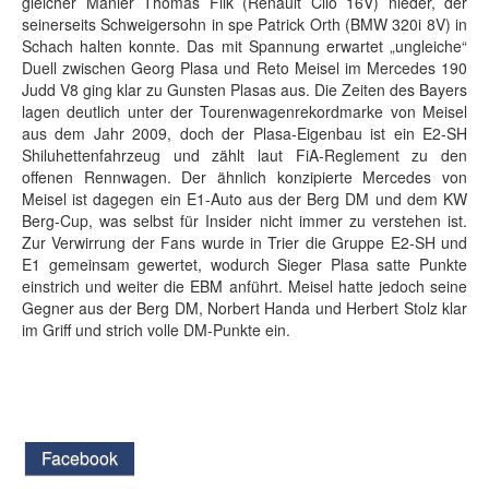
gleicher Manier Thomas Flik (Renault Clio 16V) nieder, der
seinerseits Schweigersohn in spe Patrick Orth (BMW 320i 8V) in
Schach halten konnte. Das mit Spannung erwartet „ungleiche“
Duell zwischen Georg Plasa und Reto Meisel im Mercedes 190
Judd V8 ging klar zu Gunsten Plasas aus. Die Zeiten des Bayers
lagen deutlich unter der Tourenwagenrekordmarke von Meisel
aus dem Jahr 2009, doch der Plasa-Eigenbau ist ein E2-SH
Shiluhettenfahrzeug und zählt laut FiA-Reglement zu den
offenen Rennwagen. Der ähnlich konzipierte Mercedes von
Meisel ist dagegen ein E1-Auto aus der Berg DM und dem KW
Berg-Cup, was selbst für Insider nicht immer zu verstehen ist.
Zur Verwirrung der Fans wurde in Trier die Gruppe E2-SH und
E1 gemeinsam gewertet, wodurch Sieger Plasa satte Punkte
einstrich und weiter die EBM anführt. Meisel hatte jedoch seine
Gegner aus der Berg DM, Norbert Handa und Herbert Stolz klar
im Griff und strich volle DM-Punkte ein.
Facebook