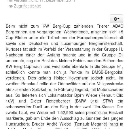
Veröffentlicht: 11. Dezember 2011
Zugriffe: 35435
Beim nicht zum KW Berg-Cup zählenden Trierer ADAC
Bergrennen am vergangenen Wochenende, mischten sich 15
Cup-Piloten unter die Teilnehmer der Europabergmeisterschaft
sowie der Deutschen und Luxemburger Bergmeisterschaft.
Kurioses tat sich im Vorfeld der Veranstaltung in der Gruppe H.
Nachdem einer den Anfang machte und in die Gruppe E1
umnannte, zog der Rest des kleinen Feldes aus den Reihen des
KW Berg-Cup nach und wechselte ebenfalls in die Gruppe E1,
schließlich konnte man sich ja Punkte im DMSB-Bergpokal
verdienen.
Dies gelang Holger Hovemann jedoch nicht. Im
zweiten Rennlauf rollte der Odenwälder auf der Vollgasstrecke
hin zur ersten Spitzkehre, in Führung liegend, mit Motorschaden
aus. So lieferten sich Lokalmatador Björn Wiebe (Renault Clio
16V) und Dieter Rottenberger (BMW 318i STW) ein
sehenswertes Duell um den Sieg in der zwei Liter-Klasse. Der
zweite Lauf, wo Wiebe mit 1.52,990 seine persönliche Bestzeit
markierte, gab am Ende den Ausschlag zu Gunsten des jungen
Hunsrückers. Bruder André Wiebe (Renault Megane) rang in