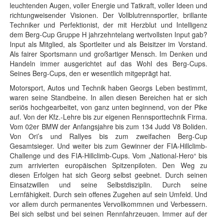
leuchtenden Augen, voller Energie und Tatkraft, voller Ideen und
richtungweisender Visionen. Der Vollblutrennsportler, brillante
Techniker und Perfektionist, der mit Herzblut und Intelligenz
dem Berg-Cup Gruppe H jahrzehntelang wertvollsten Input gab?
Input als Mitglied, als Sportleiter und als Beisitzer im Vorstand.
Als fairer Sportsmann und großartiger Mensch. Im Denken und
Handeln immer ausgerichtet auf das Wohl des Berg-Cups.
Seines Berg-Cups, den er wesentlich mitgeprägt hat.
Motorsport, Autos und Technik haben Georgs Leben bestimmt,
waren seine Standbeine. In allen diesen Bereichen hat er sich
seriös hochgearbeitet, von ganz unten beginnend, von der Pike
auf. Von der Kfz.-Lehre bis zur eigenen Rennsporttechnik Firma.
Vom 02er BMW der Anfangsjahre bis zum 134 Judd V8 Boliden.
Von Ori’s und Rallyes bis zum zweifachen Berg-Cup
Gesamtsieger. Und weiter bis zum Gewinner der FIA-Hillclimb-
Challenge und des FIA-Hillclimb-Cups. Vom „National-Hero“ bis
zum arrivierten europäischen Spitzenpiloten. Den Weg zu
diesen Erfolgen hat sich Georg selbst geebnet. Durch seinen
Einsatzwillen und seine Selbstdisziplin. Durch seine
Lernfähigkeit. Durch sein offenes Zugehen auf sein Umfeld. Und
vor allem durch permanentes Vervollkommnen und Verbessern.
Bei sich selbst und bei seinen Rennfahrzeugen. Immer auf der