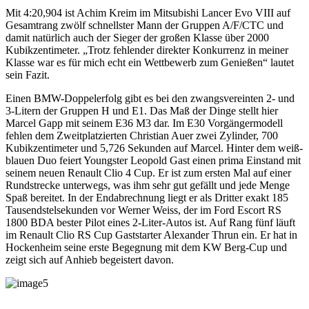
Mit 4:20,904 ist Achim Kreim im Mitsubishi Lancer Evo VIII auf
Gesamtrang zwölf schnellster Mann der Gruppen A/F/CTC und
damit natürlich auch der Sieger der großen Klasse über 2000
Kubikzentimeter. „Trotz fehlender direkter Konkurrenz in meiner
Klasse war es für mich echt ein Wettbewerb zum Genießen“ lautet
sein Fazit.
Einen BMW-Doppelerfolg gibt es bei den zwangsvereinten 2- und
3-Litern der Gruppen H und E1. Das Maß der Dinge stellt hier
Marcel Gapp mit seinem E36 M3 dar. Im E30 Vorgängermodell
fehlen dem Zweitplatzierten Christian Auer zwei Zylinder, 700
Kubikzentimeter und 5,726 Sekunden auf Marcel. Hinter dem weiß-
blauen Duo feiert Youngster Leopold Gast einen prima Einstand mit
seinem neuen Renault Clio 4 Cup. Er ist zum ersten Mal auf einer
Rundstrecke unterwegs, was ihm sehr gut gefällt und jede Menge
Spaß bereitet. In der Endabrechnung liegt er als Dritter exakt 185
Tausendstelsekunden vor Werner Weiss, der im Ford Escort RS
1800 BDA bester Pilot eines 2-Liter-Autos ist. Auf Rang fünf läuft
im Renault Clio RS Cup Gaststarter Alexander Thrun ein. Er hat in
Hockenheim seine erste Begegnung mit dem KW Berg-Cup und
zeigt sich auf Anhieb begeistert davon.