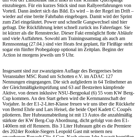
einzubiegen. Für ein kurzes Stück sind nun Rallyeerfahrungen von
Vorteil. Dann ändert sich das Bild. Es wird – in der Regel im Drift –
wieder auf eine breite Fahrbahn eingebogen. Damit wird der Sprint
zum Ziel eingeläutet. Power und schnelle Gangwechsel sind hier
gefragt. Die Rückführung leitet schnell zurück ins Fahrerlager. Sie
ist kürzer als die Rennstrecke. Dieser Fakt ermöglicht flotte Abläufe
und viele Auffahrten. Sowohl am Trainingssamstag als auch am
Rennsonntag (27.04.) sind vier Heats fest geplant, für Fleißige steht
sogar ein fünfter Probegalopp optional im Zeitplan. Beginn der
Action ist morgens jeweils um 9 Uhr.
Insgesamt sind zur zwanzigsten Auflage des Bergpreises beim
Veranstalter MSC Rund um Schotten e.V. im ADAC 127
Nennungen eingegangen. Die sich aufgliedern in 64 Teilnehmer an
der Gleichmäßigkeitsprüfung und 63 auf Bestzeiten kämpfende
Aktive, von denen inklusive NSU-Bergpokal (6) 55 vom KW Berg-
Cup kommen. An den Start gehen wird die Kernmannschaft der
Vorjahre. In der E1-2-Liter-Klasse freuen wir uns über die Rückkehr
von Bernd Ehrle und Lars Heisel, die beide Opel Kadett C Coupés
pilotieren. Ihre Hubraumabteilung ist mit 13 Autos die anzahlmäßig
stärkste der KW Berg-Cup Abordnung, dicht gefolgt von den E1-
1400ern mit elf Rennern. Bis 3 Liter Hubraum gibt es die Premiere
des 2024er Rookie-Siegers Leopold Gast mit seinem neu
erworbenen Renault Clio 4 Cup. Nach einem Jahr Auszeit begrüßen