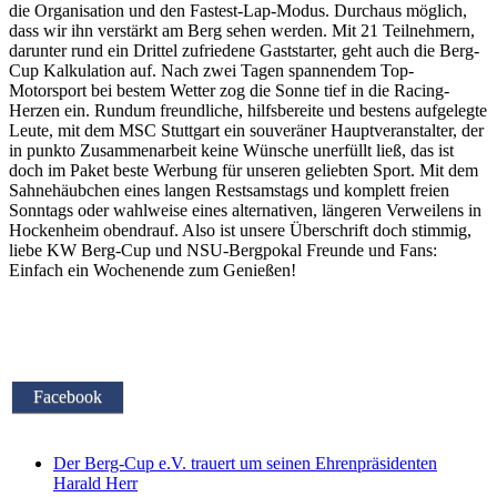
die Organisation und den Fastest-Lap-Modus. Durchaus möglich,
dass wir ihn verstärkt am Berg sehen werden. Mit 21 Teilnehmern,
darunter rund ein Drittel zufriedene Gaststarter, geht auch die Berg-
Cup Kalkulation auf. Nach zwei Tagen spannendem Top-
Motorsport bei bestem Wetter zog die Sonne tief in die Racing-
Herzen ein. Rundum freundliche, hilfsbereite und bestens aufgelegte
Leute, mit dem MSC Stuttgart ein souveräner Hauptveranstalter, der
in punkto Zusammenarbeit keine Wünsche unerfüllt ließ, das ist
doch im Paket beste Werbung für unseren geliebten Sport. Mit dem
Sahnehäubchen eines langen Restsamstags und komplett freien
Sonntags oder wahlweise eines alternativen, längeren Verweilens in
Hockenheim obendrauf. Also ist unsere Überschrift doch stimmig,
liebe KW Berg-Cup und NSU-Bergpokal Freunde und Fans:
Einfach ein Wochenende zum Genießen!
Facebook
Der Berg-Cup e.V. trauert um seinen Ehrenpräsidenten
Harald Herr