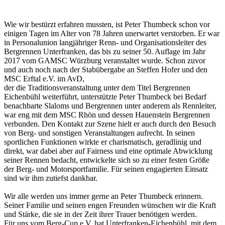
Wie wir bestürzt erfahren mussten, ist Peter Thumbeck schon vor
einigen Tagen im Alter von 78 Jahren unerwartet verstorben. Er war
in Personalunion langjähriger Renn- und Organisationsleiter des
Bergrennen Unterfranken, das bis zu seiner 50. Auflage im Jahr
2017 vom GAMSC Würzburg veranstaltet wurde. Schon zuvor
und auch noch nach der Stabübergabe an Steffen Hofer und den
MSC Erftal e.V. im AvD,
der die Traditionsveranstaltung unter dem Titel Bergrennen
Eichenbühl weiterführt, unterstützte Peter Thumbeck bei Bedarf
benachbarte Slaloms und Bergrennen unter anderem als Rennleiter,
war eng mit dem MSC Rhön und dessen Hauenstein Bergrennen
verbunden. Den Kontakt zur Szene hielt er auch durch den Besuch
von Berg- und sonstigen Veranstaltungen aufrecht. In seinen
sportlichen Funktionen wirkte er charismatisch, geradlinig und
direkt, war dabei aber auf Fairness und eine optimale Abwicklung
seiner Rennen bedacht, entwickelte sich so zu einer festen Größe
der Berg- und Motorsportfamilie. Für seinen engagierten Einsatz
sind wir ihm zutiefst dankbar.
Wir alle werden uns immer gerne an Peter Thumbeck erinnern.
Seiner Familie und seinen engen Freunden wünschen wir die Kraft
und Stärke, die sie in der Zeit ihrer Trauer benötigen werden.
Für uns vom Berg-Cup e.V. hat Unterfranken-Eichenbühl, mit dem