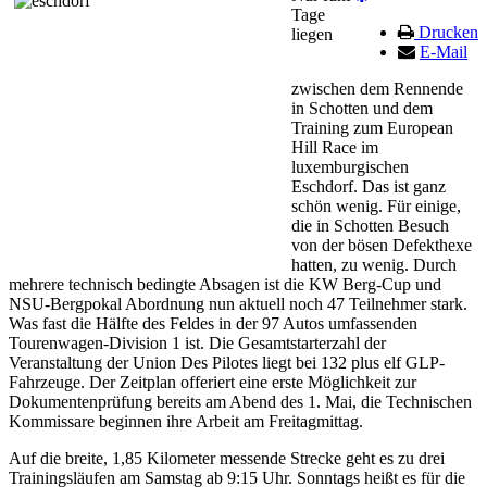
Tage
Drucken
liegen
E-Mail
zwischen dem Rennende
in Schotten und dem
Training zum European
Hill Race im
luxemburgischen
Eschdorf. Das ist ganz
schön wenig. Für einige,
die in Schotten Besuch
von der bösen Defekthexe
hatten, zu wenig. Durch
mehrere technisch bedingte Absagen ist die KW Berg-Cup und
NSU-Bergpokal Abordnung nun aktuell noch 47 Teilnehmer stark.
Was fast die Hälfte des Feldes in der 97 Autos umfassenden
Tourenwagen-Division 1 ist. Die Gesamtstarterzahl der
Veranstaltung der Union Des Pilotes liegt bei 132 plus elf GLP-
Fahrzeuge. Der Zeitplan offeriert eine erste Möglichkeit zur
Dokumentenprüfung bereits am Abend des 1. Mai, die Technischen
Kommissare beginnen ihre Arbeit am Freitagmittag.
Auf die breite, 1,85 Kilometer messende Strecke geht es zu drei
Trainingsläufen am Samstag ab 9:15 Uhr. Sonntags heißt es für die