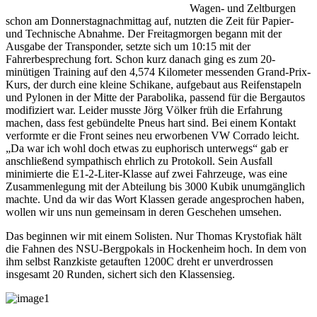
Wagen- und Zeltburgen
schon am Donnerstagnachmittag auf, nutzten die Zeit für Papier-
und Technische Abnahme. Der Freitagmorgen begann mit der
Ausgabe der Transponder, setzte sich um 10:15 mit der
Fahrerbesprechung fort. Schon kurz danach ging es zum 20-
minütigen Training auf den 4,574 Kilometer messenden Grand-Prix-
Kurs, der durch eine kleine Schikane, aufgebaut aus Reifenstapeln
und Pylonen in der Mitte der Parabolika, passend für die Bergautos
modifiziert war. Leider musste Jörg Völker früh die Erfahrung
machen, dass fest gebündelte Pneus hart sind. Bei einem Kontakt
verformte er die Front seines neu erworbenen VW Corrado leicht.
„Da war ich wohl doch etwas zu euphorisch unterwegs“ gab er
anschließend sympathisch ehrlich zu Protokoll. Sein Ausfall
minimierte die E1-2-Liter-Klasse auf zwei Fahrzeuge, was eine
Zusammenlegung mit der Abteilung bis 3000 Kubik unumgänglich
machte. Und da wir das Wort Klassen gerade angesprochen haben,
wollen wir uns nun gemeinsam in deren Geschehen umsehen.
Das beginnen wir mit einem Solisten. Nur Thomas Krystofiak hält
die Fahnen des NSU-Bergpokals in Hockenheim hoch. In dem von
ihm selbst Ranzkiste getauften 1200C dreht er unverdrossen
insgesamt 20 Runden, sichert sich den Klassensieg.