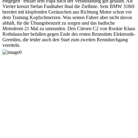
entgegen“ erklärt sein Papa nach der Veranstaltung gut gelaunt. Als
Vierter kreuzt Stefan Faulhaber final die Ziellinie. Sein BMW 318iS
bereitet mit klopfenden Geräuschen aus Richtung Motor schon vor
dem Training Kopfschmerzen. Was seinen Fahrer aber nicht davon
abhält, für die Übungsbestzeit zu sorgen und das badische
Motodrom 21 Mal zu umrunden. Den Citroen C2 von Rookie Klaus
Rothdauscher befallen gegen Ende des ersten Rennstints Elektronik-
Gremlins, die leider auch den Start zum zweiten Renndurchgang
vereiteln.