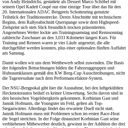
von Andy Heindrichs, gestattete als Dessert Marco Schöbel mit
seinem Opel Kadett Coupé nur eine einzige Tour über das für den
20. Internationalen ADAC Bergpreis Schottenring genutzte
Teilstück der Traditionsstrecke. Deren Abschnitte mit technischem
Beginn, dem Rallyeabschnitt Querspange sowie dem Highspeed-
Zielsprint sich stets Slick freundlich trocken präsentierten.
Angenehmes Wetter lockte am Trainingssamstag und Rennsonntag
zahlreiche Zuschauer an den 3,033 Kilometer langen Kurs. Für
Training und Rennen waren je vier Läufe angesetzt, die alle
durchgeführt werden konnten, plus einer optionalen fünften Auffahrt
am Samstag.
Damit wollen wir uns dem Wettbewerb selbst zuwenden. Die Basis
der folgenden Betrachtungen bilden die Fahrzeuggruppen und
Hubraumklassen gemäß den KW Berg-Cup Ausschreibungen, nicht
die Tagesresultate nach dem Performancefaktor-System.
Der NSU-Bergpokal gibt hier die Ausnahme, bei den luftgekühlten
Heckmotorautos bedarf es keiner Umwertung. Sechs davon sind in
den hessischen Vogelsbergkreis gekommen. Korbinian Gast und
Jannik Hofmann, die Youngster im Feld, gelten als Top-
Sieganwärter. Allerdings findet das erwartete Duell nicht statt.
Jannik Hofmann muss mit Problemen schon im ersten Race-Heat
die Segel streichen. In der Folge distanziert Korbinian Gast seine
verbliebenen Mitbewerber deutlich, gewinnt in der Addition der drei