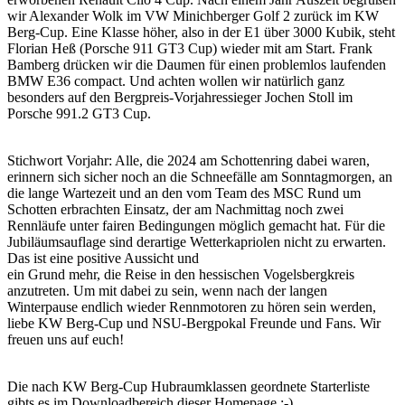
wir Alexander Wolk im VW Minichberger Golf 2 zurück im KW
Berg-Cup. Eine Klasse höher, also in der E1 über 3000 Kubik, steht
Florian Heß (Porsche 911 GT3 Cup) wieder mit am Start. Frank
Bamberg drücken wir die Daumen für einen problemlos laufenden
BMW E36 compact. Und achten wollen wir natürlich ganz
besonders auf den Bergpreis-Vorjahressieger Jochen Stoll im
Porsche 991.2 GT3 Cup.
Stichwort Vorjahr: Alle, die 2024 am Schottenring dabei waren,
erinnern sich sicher noch an die Schneefälle am Sonntagmorgen, an
die lange Wartezeit und an den vom Team des MSC Rund um
Schotten erbrachten Einsatz, der am Nachmittag noch zwei
Rennläufe unter fairen Bedingungen möglich gemacht hat. Für die
Jubiläumsauflage sind derartige Wetterkapriolen nicht zu erwarten.
Das ist eine positive Aussicht und
ein Grund mehr, die Reise in den hessischen Vogelsbergkreis
anzutreten. Um mit dabei zu sein, wenn nach der langen
Winterpause endlich wieder Rennmotoren zu hören sein werden,
liebe KW Berg-Cup und NSU-Bergpokal Freunde und Fans. Wir
freuen uns auf euch!
Die nach KW Berg-Cup Hubraumklassen geordnete Starterliste
gibts es im Downloadbereich dieser Homepage :-)