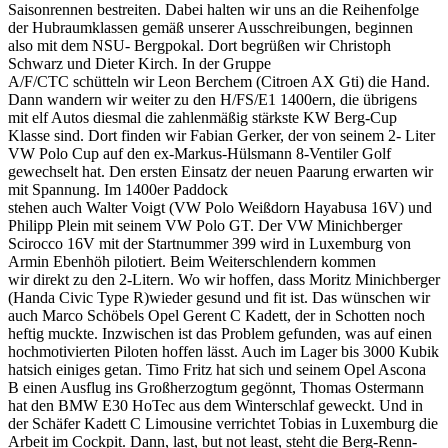
Saisonrennen bestreiten. Dabei halten wir uns an die Reihenfolge
der Hubraumklassen gemäß unserer Ausschreibungen, beginnen
also mit dem NSU- Bergpokal. Dort begrüßen wir Christoph
Schwarz und Dieter Kirch. In der Gruppe
A/F/CTC schütteln wir Leon Berchem (Citroen AX Gti) die Hand.
Dann wandern wir weiter zu den H/FS/E1 1400ern, die übrigens
mit elf Autos diesmal die zahlenmäßig stärkste KW Berg-Cup
Klasse sind. Dort finden wir Fabian Gerker, der von seinem 2- Liter
VW Polo Cup auf den ex-Markus-Hülsmann 8-Ventiler Golf
gewechselt hat. Den ersten Einsatz der neuen Paarung erwarten wir
mit Spannung. Im 1400er Paddock
stehen auch Walter Voigt (VW Polo Weißdorn Hayabusa 16V) und
Philipp Plein mit seinem VW Polo GT. Der VW Minichberger
Scirocco 16V mit der Startnummer 399 wird in Luxemburg von
Armin Ebenhöh pilotiert. Beim Weiterschlendern kommen
wir direkt zu den 2-Litern. Wo wir hoffen, dass Moritz Minichberger
(Handa Civic Type R)wieder gesund und fit ist. Das wünschen wir
auch Marco Schöbels Opel Gerent C Kadett, der in Schotten noch
heftig muckte. Inzwischen ist das Problem gefunden, was auf einen
hochmotivierten Piloten hoffen lässt. Auch im Lager bis 3000 Kubik
hatsich einiges getan. Timo Fritz hat sich und seinem Opel Ascona
B einen Ausflug ins Großherzogtum gegönnt, Thomas Ostermann
hat den BMW E30 HoTec aus dem Winterschlaf geweckt. Und in
der Schäfer Kadett C Limousine verrichtet Tobias in Luxemburg die
Arbeit im Cockpit. Dann, last, but not least, steht die Berg-Renn-