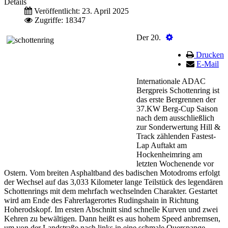
Details
Veröffentlicht: 23. April 2025
Zugriffe: 18347
Der 20.
Drucken
E-Mail
Internationale ADAC
Bergpreis Schottenring ist
das erste Bergrennen der
37.KW Berg-Cup Saison
nach dem ausschließlich
zur Sonderwertung Hill &
Track zählenden Fastest-
Lap Auftakt am
Hockenheimring am
letzten Wochenende vor
Ostern. Vom breiten Asphaltband des badischen Motodroms erfolgt
der Wechsel auf das 3,033 Kilometer lange Teilstück des legendären
Schottenrings mit dem mehrfach wechselnden Charakter. Gestartet
wird am Ende des Fahrerlagerortes Rudingshain in Richtung
Hoherodskopf. Im ersten Abschnitt sind schnelle Kurven und zwei
Kehren zu bewältigen. Dann heißt es aus hohem Speed anbremsen,
um von der Landstraße nach links in eine schmale Querspange