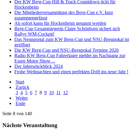
Der KW Berg-Cup Hill & Track Countdown tickt für
Hockenheim
Die Mitgliederversammlung des Berg-Cup e.V. kurz
zusammengefasst
Ab sofort kann für Hockenheim genannt werden
Berg-Cup Gesamtsiegerin Claire Schönborn sichert sich
Rallye WM-Cockpit!
Das Nennportal zum KW Berg-Cup und NSU-Bergpokal ist
geöffnet
Die KW Berg-Cup und NSU-Bergpokal Termine 2026
Radio KW Berg-Cup Fahrerlager meldet im Nachgang zur
Essen Motor Show…
Der Jahresrückblick 2024
Frohe Weihnachten und einen perfekten Drift ins neue Jahr !
Start
Zurück
3
4
5
6
7
8
9
10
11
12
Weiter
Ende
Seite 8 von 140
Nächste Veranstaltung