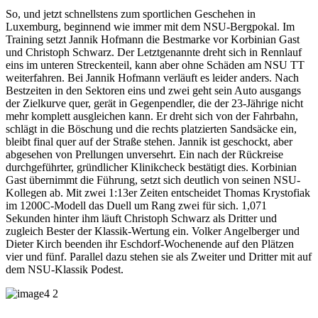
So, und jetzt schnellstens zum sportlichen Geschehen in
Luxemburg, beginnend wie immer mit dem NSU-Bergpokal. Im
Training setzt Jannik Hofmann die Bestmarke vor Korbinian Gast
und Christoph Schwarz. Der Letztgenannte dreht sich in Rennlauf
eins im unteren Streckenteil, kann aber ohne Schäden am NSU TT
weiterfahren. Bei Jannik Hofmann verläuft es leider anders. Nach
Bestzeiten in den Sektoren eins und zwei geht sein Auto ausgangs
der Zielkurve quer, gerät in Gegenpendler, die der 23-Jährige nicht
mehr komplett ausgleichen kann. Er dreht sich von der Fahrbahn,
schlägt in die Böschung und die rechts platzierten Sandsäcke ein,
bleibt final quer auf der Straße stehen. Jannik ist geschockt, aber
abgesehen von Prellungen unversehrt. Ein nach der Rückreise
durchgeführter, gründlicher Klinikcheck bestätigt dies. Korbinian
Gast übernimmt die Führung, setzt sich deutlich von seinen NSU-
Kollegen ab. Mit zwei 1:13er Zeiten entscheidet Thomas Krystofiak
im 1200C-Modell das Duell um Rang zwei für sich. 1,071
Sekunden hinter ihm läuft Christoph Schwarz als Dritter und
zugleich Bester der Klassik-Wertung ein. Volker Angelberger und
Dieter Kirch beenden ihr Eschdorf-Wochenende auf den Plätzen
vier und fünf. Parallel dazu stehen sie als Zweiter und Dritter mit auf
dem NSU-Klassik Podest.