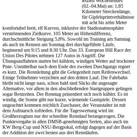
letzten Wochenendes
(02.-04.Mai) an: 1,85
Kilometer Streckenlänge,
für Gipfelsprintverhältnisse
mit acht bis zehn Meter
komfortabel breit, elf Kurven, inklusive der Stadionatmosphäre
verströmenden Zielkurve. 105 Meter an Höhendifferenz,
durchschnittliche Steigung 5,8%. Sowohl im Training am Samstag
als auch im Rennen am Sonntag drei durchgeführte Läufe,
beginnend um 9:15 und 8:30 Uhr. Das 33. European Hill Race der
Union Des Pilotes nehmen 127 Autos in Angriff. Die
Übungsauffahrten starten bei kühlem, windigen Wetter auf trockener
Piste. Unmittelbar nach dem Ende des zweiten Durchgangs regnet
es kurz. Die Rennleitung gibt die Gelegenheit zum Reifenwechsel.
Einige Teilnehmer verzichten auf den dritten Lauf. Die Fahrbahn
bleibt nicht lange nass, schon bald sind Slicks die angesagte
Alternative, vor allem in den abschließenden Startgruppen gelingen
sogar Bestzeiten. Der Renntag präsentiert sich noch kühler. Es ist
windig, die Sonne gibt nur kurze, wärmende Gastspiele. Dessen
ungeachtet kommen reichlich Zuschauer, der Veranstalter ist mit
dem Aufmarsch zufrieden. Für die Tageswertung wird im
Großherzogtum nur der schnellste Rennlauf herangezogen. Die
Punktevergabe in allen DMSB-genehmigten Serien, also auch im
KW Berg-Cup und NSU-Bergpokal, erfolgt dagegen auf der Basis
der Addition der zwei besten aus drei Rennläufen.