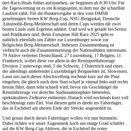
drei Race-Heats früher aufzustehen, sie beginnen ab 8:30 Uhr. Für
die Tageswertung ist es ein Königssprint, in dem nur die schnellste
Laufzeit zählt. Für die Punktevergabe in den vom DMSB
genehmigten Serien KW Berg-Cup, NSU-Bergpokal, Deutsche
Automobil-Berg-Meisterschaft und deren Cups werden die zwei
besten Läufe zum Ergebnis addiert. Und weil wir gerade bei Serien
und Prädikaten sind: Beim European Hill Race 2025 geht es
natürlich ebenfalls um Zähler zur Luxemburger sowie zur
Belgischen Berg-Meisterschaft. Indiesem Zusammenhang ist
vielleicht auch die Zusammensetzung der Nationalitäten interessant.
79 Aktive vertreten Deutschland, 27 Luxemburg, 17 Belgien, 11
Frankreich, wobei diese vor allem in der Rennsportfahrzeuge
Division 2 unterwegs sind, 5 die Schweiz, 2 Österreich und einer,
der allerdings amtierender Luxemburger Bergmeister ist, Slowenien.
Lasst uns nach dieser Abschweifung nochmal kurz auf die Piste
eingehen, die gleich nach dem Start scharf je einmal links und rechts
herum führt, dann sehr schnell wird, bevor ein Geschlängel die
Rennfahrzeuge vor derechte Stadionatmosphäre bietenden,
spektakulären Zielkurve einbremst. Danach wird nochmals kurz voll
beschleunigt zum Ziel. Von diesem geht es direkt ins Fahrerlager,
das in Eschdorf am oberen Ende der Strecke angesiedelt ist.
Und genau durch dieses Fahrerlager wollen wir nun bummeln.
Dabei richten wir unser Augenmerk noch um einige Grad schärfer
auf die KW Berg-Cup Aktiven, die in Eschdorf ihr erstes