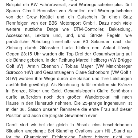
Beispiel ein KW Fahreroverall, zwei Warengutscheine plus fünf
Sparco Circuit Rennsitze von Sandtler, drei Warengutscheine
von der Crew Knüttel und ein Gutschein für einen Satz
Rennfelgen von der BBS Motorsport GmbH. Dazu noch viele
weitere nützliche Dinge wie DTM-Controller, Bekleidung,
Accessoires, Lektüre und, und, und. Strikte Regeln, wie
persönliche Abholung innerhalb von 60 Sekunden nach der
Ziehung durch Glücksfee Lucia hielten den Ablauf flüssig.
Gegen 23:15 Uhr wurden die Top Drei der Gesamtwertung auf
die Bühne gebeten. In der Reihung Marcel Hellberg (VW Brügge
Golf 8V), Armin Ebenhöh / Tobias Mayer (VW Minichberger
Scirocco 16V) und Gesamtsiegerin Claire Schönborn (VW Golf 1
STW) wurden ihre Wege durch die Saison und ihre Leistungen
ausführlich gewürdigt. Als Belohnung dafür erhielten sie Kränze
in Bronze, Silber und Gold. Gesamtsiegerin Claire Schönborn
durfte außerdem noch den großen Wanderpokal mit nach
Hause in den Hunsrück nehmen. Die 25-jährige Ingenieurin ist
in der 36. Saison unserer Rennserie die erste Frau auf dieser
Position und auch die jüngste Gewinnerin ever.
Damit sind wir bei der gleich in Absatz eins beschriebenen
Situation angelangt: Bei Standing Ovations zum Hit „Stand up
for the Champions“. Erfolgreiche Fahrer bringen nicht nur