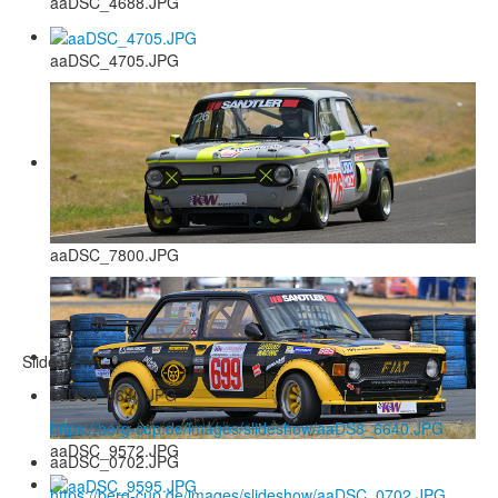
aaDSC_4688.JPG
aaDSC_4705.JPG
aaDSC_7800.JPG
Slideshow
aaDS8_6640.JPG
https://berg-cup.de/images/slideshow/aaDS8_6640.JPG
aaDSC_9572.JPG
aaDSC_0702.JPG
https://berg-cup.de/images/slideshow/aaDSC_0702.JPG