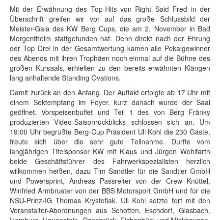
Mit der Erwähnung des Top-Hits von Right Said Fred in der
Überschrift greifen wir vor auf das große Schlussbild der
Meister-Gala des KW Berg Cups, die am 2. November in Bad
Mergentheim stattgefunden hat. Denn direkt nach der Ehrung
der Top Drei in der Gesamtwertung kamen alle Pokalgewinner
des Abends mit ihren Trophäen noch einmal auf die Bühne des
großen Kursaals, erhielten zu den bereits erwähnten Klängen
lang anhaltende Standing Ovations.
Damit zurück an den Anfang. Der Auftakt erfolgte ab 17 Uhr mit
einem Sektempfang im Foyer, kurz danach wurde der Saal
geöffnet. Vorspeisenbuffet und Teil 1 des von Berg Fränky
produzierten Video-Saisonrückblicks schlossen sich an. Um
19:00 Uhr begrüßte Berg-Cup Präsident Uli Kohl die 230 Gäste,
freute sich über die sehr gute Teilnahme. Durfte vom
langjährigen Titelsponsor KW mit Klaus und Jürgen Wohlfarth
beide Geschäftsführer des Fahrwerkspezialisten herzlich
willkommen heißen, dazu Tim Sandtler für die Sandtler GmbH
und Powersprint, Andreas Passreiter von der Crew Knüttel,
Winfried Armbruster von der BBS Motorsport GmbH und für die
NSU-Prinz-IG Thomas Krystofiak. Uli Kohl setzte fort mit den
Veranstalter-Abordnungen aus Schotten, Eschdorf, Glasbach,
Homburg, Hauenstein, Osnabrück, Eichenbühl und Mickhausen.