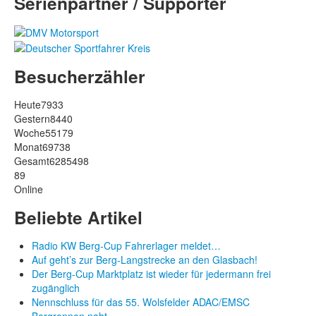
Serienpartner / Supporter
Besucherzähler
Heute
7933
Gestern
8440
Woche
55179
Monat
69738
Gesamt
6285498
89
Online
Beliebte Artikel
Radio KW Berg-Cup Fahrerlager meldet…
Auf geht’s zur Berg-Langstrecke an den Glasbach!
Der Berg-Cup Marktplatz ist wieder für jedermann frei
zugänglich
Nennschluss für das 55. Wolsfelder ADAC/EMSC