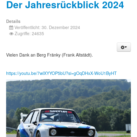
Der Jahresrückblick 2024
Details
Veröffentlicht: 30. Dezember 2024
Zugriffe: 24635
Vielen Dank an Berg Fränky (Frank Altstädt).
https://youtu.be/7wlXYYOP5bU?si=gOqDHxX-WoU1ByHT