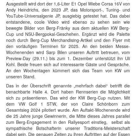
Ausgestellt wird dort der 1,6-Liter E1 Opel Wiebe Corsa 16V von
Andy Heindrichs, den 2023 JP, das Motorsport-, Tuning- und
YouTube-Universalgenie JP, ausgiebig getestet hat. Das dabei
entstandene, coole Video wird ebenso zu sehen sein wie
bewegte Bilder von Berg-Fränky aus dem aktuellen KW Berg-
Cup und NSU-Bergpokal-Geschehen. Ergänzt wird die Palette
noch durch Berg-Cup Merchandising-Artikel und den Flyer mit
den vorläufigen Terminen für 2025. An den beiden Messe-
Wochenenden wird Sarp Bilen unseren Auftritt betreuen, vom
Preview-Day (29.11.) bis zum 1. Dezember unterstützt ihn Uli
Kohl. Beide freuen sich auf interessante Gäste und Gespräche.
An den Wochentagen kümmert sich das Team von KW um
unseren Stand.
Das in der Überschrift genannte „mehrfach dabei“ betrifft die
benachbarte Halle 4. Dort haben Rennserien die Möglichkeit
sich zu präsentieren. Das wird der KW Berg-Cup nutzen. Mit
dem VW Golf 1 STW, der von Claire Schönborn zum
Gesamtsieg 2024 pilotiert wurde. Am Auftakt-Wochenende wird
die 25 Jahre junge Gewinnerin, die Mitte dieses Jahres parallel
zum Berg-Engagement in den Rallyesport einstieg, selbst als
sympathische Botschafterin unserer Traditions-Meisterschaft
dabei sein. Die genauen Zeiten zu ihren Auftritten auf der Essen