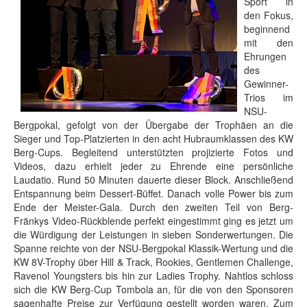
Sport in
den Fokus,
beginnend
mit den
Ehrungen
des
Gewinner-
Trios im
NSU-
Bergpokal, gefolgt von der Übergabe der Trophäen an die
Sieger und Top-Platzierten in den acht Hubraumklassen des KW
Berg-Cups. Begleitend unterstützten projizierte Fotos und
Videos, dazu erhielt jeder zu Ehrende eine persönliche
Laudatio. Rund 50 Minuten dauerte dieser Block. Anschließend
Entspannung beim Dessert-Büffet. Danach volle Power bis zum
Ende der Meister-Gala. Durch den zweiten Teil von Berg-
Fränkys Video-Rückblende perfekt eingestimmt ging es jetzt um
die Würdigung der Leistungen in sieben Sonderwertungen. Die
Spanne reichte von der NSU-Bergpokal Klassik-Wertung und die
KW 8V-Trophy über Hill & Track, Rookies, Gentlemen Challenge,
Ravenol Youngsters bis hin zur Ladies Trophy. Nahtlos schloss
sich die KW Berg-Cup Tombola an, für die von den Sponsoren
sagenhafte Preise zur Verfügung gestellt worden waren. Zum