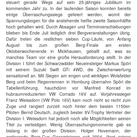
steuert gerade Wegs auf sein 25-jähriges Jubiläum im
kommenden Jahr zu. In der laufenden Saison konnten bereits
einige Überraschungssiege gefeiert werden, womit der
Spannungsbogen für die anstehende heiße zweite Saisonhälfte
hoch gehalten wird. Durch Absagen und Terminverschiebungen
blieben bis Ende Juli lediglich drei Bergveranstaltungen übrig.
Dafür treten die restlichen sieben Cup-Läufe, von Anfang
August bis zum großen Berg-Finale am ersten
Oktoberwochenende in Mickhausen, geballt auf, was so
manches Team vor eine große Herausforderung stellt. In der
Division I führt der Schwarzwälder Neueinsteiger Markus Spöri
mit seinem Suzuki Swift GTi 4WD, die Zwischenwertung
sensationell an.
Mit Siegen am engen und winkligen Wolsfelder
Berg und beim Regenrennen in Homburg übernahm Spöri die
Tabellenführung, hauchdünn vor Manfred Konrad im
hubraumreduzierten VW Corrado 16V auf. Vorjahressieger
Franz Weissdorn (VW Polo 16V) kam noch nicht so recht zum
Zuge und rangiert zurzeit noch hinter dem besten 1150er-
Piloten Bernd Deutsch, zugleich bester 8V-Trophy Vertreter der
Division I. Weissdorn hat jedoch noch alle Möglichkeiten seinen
Titel zu verteidigen. Wenig Überraschungsmomente gab es
bislang in der großen Division. Holger Hovemann, der
amtierende Berg-Cup Gesamtsieger seit 2004, lässt seinen