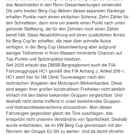
das Abschneiden in den Renn-Gesamtwertungen verwendet.
Die zehn besten Berg-Cup Aktiven dieses separaten Rankings
erhalten Punkte nach einem einfachen Schema: Zehn Zähler für
den Schnellsten, dann eine um jeweils einen Punkt nach unten
gehende Staffelung, die für den Zehnten noch einen Zähler
bereit hält. Diese Neueinführung soll einen zusätzlichen Anreiz
für Berg-Cup’ler schaffen, die zwar über schnelle Autos
verfügen, in der Berg-Cup Gesamtwertung aber aufgrund
weniger Teilnehmer in ihren Klassen minimierte Chancen auf
Top-Punkte und Spitzenplätze besitzen.
Seit 2025 erlaubt das DMSB-Bergreglement auch die FIA-
Fahrzeuggruppe HC1 gemäß des FIA Anhang J, Artikel 258-1.
HC1 steht hier für Hill Climb Tourenwagen nach den
technischen Vorgaben des Motorsport-Weltverbandes. Diese
sind wegen ihrer großen konstruktiven Freiheiten nicht wirklich
einfach mit den bisher bekannten Gruppen vergleichbar. Und
deshalb nicht sicher treffend in unser bestehendes Gruppen-
und Hubraumklassenschema einzuordnen. Aber diesen
Fahrzeugen gegenüber gleich die Türe zuschlagen, das
entspricht nicht unserem Verständnis von Sportlichkeit. Deshalb
wurde entschieden, sie im KW Berg-Cup gemeinsam mit den
Rennern der Gruppe E2-SH zu werten. Und da damit ohnehin