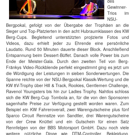
des
Gewinner-
Trios im
NSU-
Bergpokal, gefolgt von der Übergabe der Trophäen an die
Sieger und Top-Platzierten in den acht Hubraumklassen des KW
Berg-Cups. Begleitend unterstützten projizierte Fotos und
Videos, dazu erhielt jeder zu Ehrende eine persönliche
Laudatio. Rund 50 Minuten dauerte dieser Block. Anschließend
Entspannung beim Dessert-Büffet. Danach volle Power bis zum
Ende der Meister-Gala. Durch den zweiten Teil von Berg-
Fränkys Video-Rückblende perfekt eingestimmt ging es jetzt um
die Würdigung der Leistungen in sieben Sonderwertungen. Die
Spanne reichte von der NSU-Bergpokal Klassik-Wertung und die
KW 8V-Trophy über Hill & Track, Rookies, Gentlemen Challenge,
Ravenol Youngsters bis hin zur Ladies Trophy. Nahtlos schloss
sich die KW Berg-Cup Tombola an, für die von den Sponsoren
sagenhafte Preise zur Verfügung gestellt worden waren. Zum
Beispiel ein KW Fahreroverall, zwei Warengutscheine plus fünf
Sparco Circuit Rennsitze von Sandtler, drei Warengutscheine
von der Crew Knüttel und ein Gutschein für einen Satz
Rennfelgen von der BBS Motorsport GmbH. Dazu noch viele
weitere nützliche Dinge wie DTM-Controller, Bekleidung,