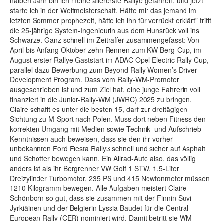
halben Jahr bin ich meine allererste Rallye gefahren, und jetzt
starte ich in der Weltmeisterschaft. Hätte mir das jemand im
letzten Sommer prophezeit, hätte ich ihn für verrückt erklärt” trifft
die 25-jährige System-Ingenieurin aus dem Hunsrück voll ins
Schwarze. Ganz schnell im Zeitraffer zusammengefasst: Von
April bis Anfang Oktober zehn Rennen zum KW Berg-Cup, im
August erster Rallye Gaststart im ADAC Opel Electric Rally Cup,
parallel dazu Bewerbung zum Beyond Rally Women’s Driver
Development Program. Dass vom Rally-WM-Promoter
ausgeschrieben ist und zum Ziel hat, eine junge Fahrerin voll
finanziert in die Junior-Rally-WM (JWRC) 2025 zu bringen.
Claire schafft es unter die besten 15, darf zur dreitägigen
Sichtung zu M-Sport nach Polen. Muss dort neben Fitness den
korrekten Umgang mit Medien sowie Technik- und Aufschrieb-
Kenntnissen auch beweisen, dass sie den ihr vorher
unbekannten Ford Fiesta Rally3 schnell und sicher auf Asphalt
und Schotter bewegen kann. Ein Allrad-Auto also, das völlig
anders ist als ihr Bergrenner VW Golf 1 STW. 1,5-Liter
Dreizylinder Turbomotor, 235 PS und 415 Newtonmeter müssen
1210 Kilogramm bewegen. Alle Aufgaben meistert Claire
Schönborn so gut, dass sie zusammen mit der Finnin Suvi
Jyrkiäinen und der Belgierin Lyssia Baudet für die Central
European Rally (CER) nominiert wird. Damit betritt sie WM-