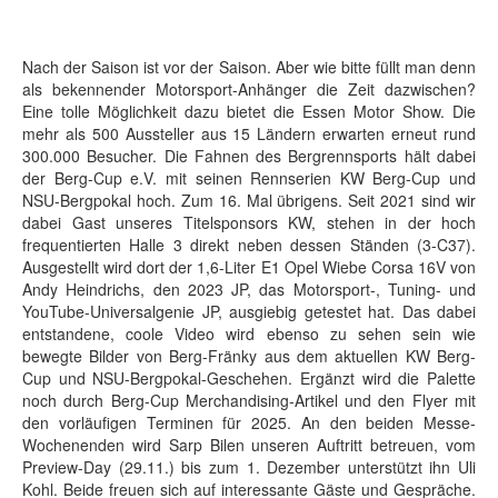
Nach der Saison ist vor der Saison. Aber wie bitte füllt man denn
als bekennender Motorsport-Anhänger die Zeit dazwischen?
Eine tolle Möglichkeit dazu bietet die Essen Motor Show. Die
mehr als 500 Aussteller aus 15 Ländern erwarten erneut rund
300.000 Besucher. Die Fahnen des Bergrennsports hält dabei
der Berg-Cup e.V. mit seinen Rennserien KW Berg-Cup und
NSU-Bergpokal hoch. Zum 16. Mal übrigens. Seit 2021 sind wir
dabei Gast unseres Titelsponsors KW, stehen in der hoch
frequentierten Halle 3 direkt neben dessen Ständen (3-C37).
Ausgestellt wird dort der 1,6-Liter E1 Opel Wiebe Corsa 16V von
Andy Heindrichs, den 2023 JP, das Motorsport-, Tuning- und
YouTube-Universalgenie JP, ausgiebig getestet hat. Das dabei
entstandene, coole Video wird ebenso zu sehen sein wie
bewegte Bilder von Berg-Fränky aus dem aktuellen KW Berg-
Cup und NSU-Bergpokal-Geschehen. Ergänzt wird die Palette
noch durch Berg-Cup Merchandising-Artikel und den Flyer mit
den vorläufigen Terminen für 2025. An den beiden Messe-
Wochenenden wird Sarp Bilen unseren Auftritt betreuen, vom
Preview-Day (29.11.) bis zum 1. Dezember unterstützt ihn Uli
Kohl. Beide freuen sich auf interessante Gäste und Gespräche.