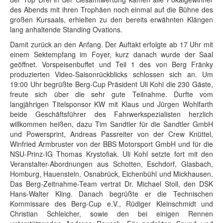
des Abends mit ihren Trophäen noch einmal auf die Bühne des
großen Kursaals, erhielten zu den bereits erwähnten Klängen
lang anhaltende Standing Ovations.
Damit zurück an den Anfang. Der Auftakt erfolgte ab 17 Uhr mit
einem Sektempfang im Foyer, kurz danach wurde der Saal
geöffnet. Vorspeisenbuffet und Teil 1 des von Berg Fränky
produzierten Video-Saisonrückblicks schlossen sich an. Um
19:00 Uhr begrüßte Berg-Cup Präsident Uli Kohl die 230 Gäste,
freute sich über die sehr gute Teilnahme. Durfte vom
langjährigen Titelsponsor KW mit Klaus und Jürgen Wohlfarth
beide Geschäftsführer des Fahrwerkspezialisten herzlich
willkommen heißen, dazu Tim Sandtler für die Sandtler GmbH
und Powersprint, Andreas Passreiter von der Crew Knüttel,
Winfried Armbruster von der BBS Motorsport GmbH und für die
NSU-Prinz-IG Thomas Krystofiak. Uli Kohl setzte fort mit den
Veranstalter-Abordnungen aus Schotten, Eschdorf, Glasbach,
Homburg, Hauenstein, Osnabrück, Eichenbühl und Mickhausen.
Das Berg-Zeitnahme-Team vertrat Dr. Michael Stoll, den DSK
Hans-Walter Kling. Danach begrüßte er die Technischen
Kommissare des Berg-Cup e.V., Rüdiger Kleinschmidt und
Christian Schleicher, sowie den bei einigen Rennen