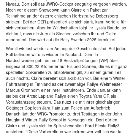
Niveau. Dort soll das JWRC-Cockpit endgültig vergeben werden.
Noch vor diesem Showdown kann Claire ein Paket zur
Teilnahme an der österreichischen Herbstrallye Dobersberg
stricken. Bei der CER präsentiert sie sich stark, kann Vorteile für
sich verbuchen. Aber im Windschatten folgt ihr Lyssia Baudet so
dichtauf, dass die Jury ein Stechen zwischen ihr und Claire
anberaumt. Das wird auf die Rally Sweden 2025 terminiert.
Womit wir fast wieder am Anfang der Geschichte sind. Auf jeden
Fall befinden wir uns wieder im Neuland. Denn in
Nordschweden geht es um 18 Bestzeitprüfungen (WP) über
insgesamt 300,22 Kilometer auf Eis und Schnee, die es mit ganz
speziellen Spikereifen zu absolvieren gilt, zu einem guten Teil
auch nachts. Claire bereitet sich akribisch vor. Bei einem Winter-
Fahrtraining in Finnland ist der zweimalige Rallye-Weltmeister
Marcus Grönholm einer ihrer Instruktoren. Ende Januar kann
sie bei der Arctic Lapland Rallye einen Toyota Yaris GR als
Vorausfahrzeug steuern. Das nutzt sie mit ihrer gleichaltrigen
Göttinger Copilotin Jara Hain zum Feilen am Aufschrieb.
Danach lädt der WRC-Promoter zu drei Testtagen in der John
Haugland Winter Rally School in Norwegen ein. Dort dürfen
Claire und Lyssia sich im Spike-besohlten Ford Fiesta Rally3
austoben. “Diese Vorbereitung war extrem wertvoll. Ich war ja