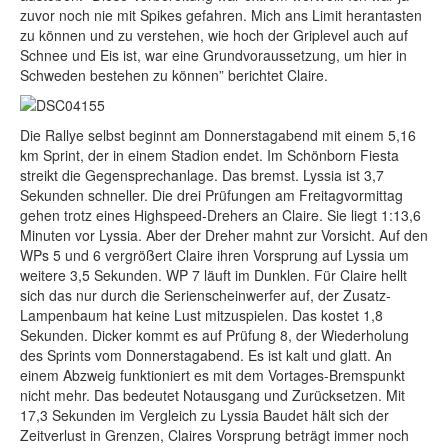
zuvor noch nie mit Spikes gefahren. Mich ans Limit herantasten
zu können und zu verstehen, wie hoch der Griplevel auch auf
Schnee und Eis ist, war eine Grundvoraussetzung, um hier in
Schweden bestehen zu können” berichtet Claire.
Die Rallye selbst beginnt am Donnerstagabend mit einem 5,16
km Sprint, der in einem Stadion endet. Im Schönborn Fiesta
streikt die Gegensprechanlage. Das bremst. Lyssia ist 3,7
Sekunden schneller. Die drei Prüfungen am Freitagvormittag
gehen trotz eines Highspeed-Drehers an Claire. Sie liegt 1:13,6
Minuten vor Lyssia. Aber der Dreher mahnt zur Vorsicht. Auf den
WPs 5 und 6 vergrößert Claire ihren Vorsprung auf Lyssia um
weitere 3,5 Sekunden. WP 7 läuft im Dunklen. Für Claire hellt
sich das nur durch die Serienscheinwerfer auf, der Zusatz-
Lampenbaum hat keine Lust mitzuspielen. Das kostet 1,8
Sekunden. Dicker kommt es auf Prüfung 8, der Wiederholung
des Sprints vom Donnerstagabend. Es ist kalt und glatt. An
einem Abzweig funktioniert es mit dem Vortages-Bremspunkt
nicht mehr. Das bedeutet Notausgang und Zurücksetzen. Mit
17,3 Sekunden im Vergleich zu Lyssia Baudet hält sich der
Zeitverlust in Grenzen, Claires Vorsprung beträgt immer noch