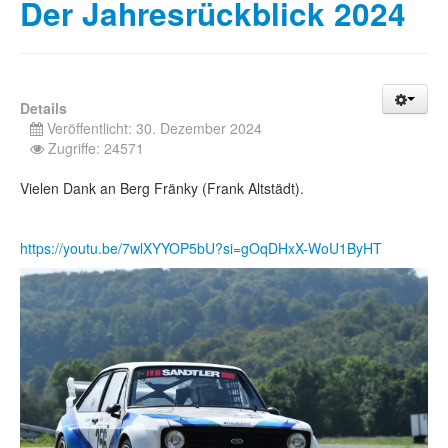
Der Jahresrückblick 2024
Details
Veröffentlicht: 30. Dezember 2024
Zugriffe: 24571
Vielen Dank an Berg Fränky (Frank Altstädt).
https://youtu.be/7wlXYYOP5bU?si=gOqDHxX-WoU1ByHT