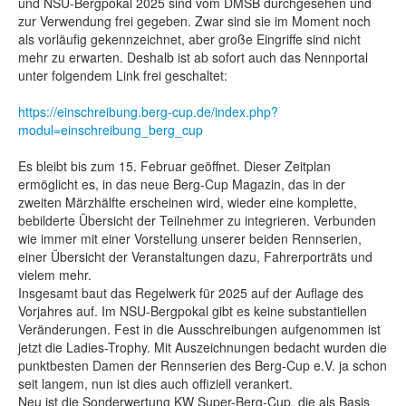
und NSU-Bergpokal 2025 sind vom DMSB durchgesehen und
zur Verwendung frei gegeben. Zwar sind sie im Moment noch
als vorläufig gekennzeichnet, aber große Eingriffe sind nicht
mehr zu erwarten. Deshalb ist ab sofort auch das Nennportal
unter folgendem Link frei geschaltet:
https://einschreibung.berg-cup.de/index.php?
modul=einschreibung_berg_cup
Es bleibt bis zum 15. Februar geöffnet. Dieser Zeitplan
ermöglicht es, in das neue Berg-Cup Magazin, das in der
zweiten Märzhälfte erscheinen wird, wieder eine komplette,
bebilderte Übersicht der Teilnehmer zu integrieren. Verbunden
wie immer mit einer Vorstellung unserer beiden Rennserien,
einer Übersicht der Veranstaltungen dazu, Fahrerporträts und
vielem mehr.
Insgesamt baut das Regelwerk für 2025 auf der Auflage des
Vorjahres auf. Im NSU-Bergpokal gibt es keine substantiellen
Veränderungen. Fest in die Ausschreibungen aufgenommen ist
jetzt die Ladies-Trophy. Mit Auszeichnungen bedacht wurden die
punktbesten Damen der Rennserien des Berg-Cup e.V. ja schon
seit langem, nun ist dies auch offiziell verankert.
Neu ist die Sonderwertung KW Super-Berg-Cup, die als Basis