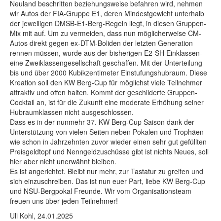
Neuland beschritten beziehungsweise befahren wird, nehmen
wir Autos der FIA-Gruppe E1, deren Mindestgewicht unterhalb
der jeweiligen DMSB-E1-Berg-Regeln liegt, in diesen Gruppen-
Mix mit auf. Um zu vermeiden, dass nun möglicherweise CM-
Autos direkt gegen ex-DTM-Boliden der letzten Generation
rennen müssen, wurde aus der bisherigen E2-SH Einklassen-
eine Zweiklassengesellschaft geschaffen. Mit der Unterteilung
bis und über 2000 Kubikzentimeter Einstufungshubraum. Diese
Kreation soll den KW Berg-Cup für möglichst viele Teilnehmer
attraktiv und offen halten. Kommt der geschilderte Gruppen-
Cocktail an, ist für die Zukunft eine moderate Erhöhung seiner
Hubraumklassen nicht ausgeschlossen.
Dass es in der nunmehr 37. KW Berg-Cup Saison dank der
Unterstützung von vielen Seiten neben Pokalen und Trophäen
wie schon in Jahrzehnten zuvor wieder einen sehr gut gefüllten
Preisgeldtopf und Nenngeldzuschüsse gibt ist nichts Neues, soll
hier aber nicht unerwähnt bleiben.
Es ist angerichtet. Bleibt nur mehr, zur Tastatur zu greifen und
sich einzuschreiben. Das ist nun euer Part, liebe KW Berg-Cup
und NSU-Bergpokal Freunde. Wir vom Organisationsteam
freuen uns über jeden Teilnehmer!
Uli Kohl, 24.01.2025