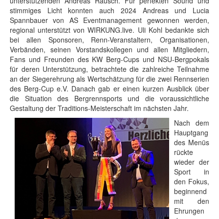
unterstützenden Andreas Rausch. Für perfekten Sound und
stimmiges Licht konnten auch 2024 Andreas und Lucia
Spannbauer von AS Eventmanagement gewonnen werden,
regional unterstützt von WIRKUNG.live. Uli Kohl bedankte sich
bei allen Sponsoren, Renn-Veranstaltern, Organisationen,
Verbänden, seinen Vorstandskollegen und allen Mitgliedern,
Fans und Freunden des KW Berg-Cups und NSU-Bergpokals
für deren Unterstützung, betrachtete die zahlreiche Teilnahme
an der Siegerehrung als Wertschätzung für die zwei Rennserien
des Berg-Cup e.V. Danach gab er einen kurzen Ausblick über
die Situation des Bergrennsports und die voraussichtliche
Gestaltung der Traditions-Meisterschaft im nächsten Jahr.
Nach dem
Hauptgang
des Menüs
rückte
wieder der
Sport in
den Fokus,
beginnend
mit den
Ehrungen