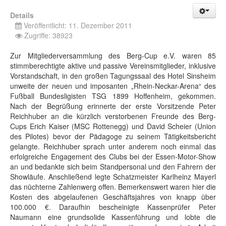
Details
Veröffentlicht: 11. Dezember 2011
Zugriffe: 38923
Zur Mitgliederversammlung des Berg-Cup e.V. waren 85
stimmberechtigte aktive und passive Vereinsmitglieder, inklusive
Vorstandschaft, in den großen Tagungssaal des Hotel Sinsheim
unweite der neuen und imposanten „Rhein-Neckar-Arena“ des
Fußball Bundesligisten TSG 1899 Hoffenheim, gekommen.
Nach der Begrüßung erinnerte der erste Vorsitzende Peter
Reichhuber an die kürzlich verstorbenen Freunde des Berg-
Cups Erich Kaiser (MSC Rottenegg) und David Scheier (Union
des Pilotes) bevor der Pädagoge zu seinem Tätigkeitsbericht
gelangte. Reichhuber sprach unter anderem noch einmal das
erfolgreiche Engagement des Clubs bei der Essen-Motor-Show
an und bedankte sich beim Standpersonal und den Fahrern der
Showläufe. Anschließend legte Schatzmeister Karlheinz Mayerl
das nüchterne Zahlenwerg offen. Bemerkenswert waren hier die
Kosten des abgelaufenen Geschäftsjahres von knapp über
100.000 €. Daraufhin bescheinigte Kassenprüfer Peter
Naumann eine grundsolide Kassenführung und lobte die