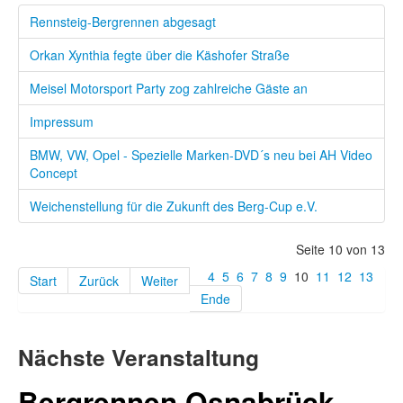
Rennsteig-Bergrennen abgesagt
Orkan Xynthia fegte über die Käshofer Straße
Meisel Motorsport Party zog zahlreiche Gäste an
Impressum
BMW, VW, Opel - Spezielle Marken-DVD´s neu bei AH Video
Concept
Weichenstellung für die Zukunft des Berg-Cup e.V.
Seite 10 von 13
4
5
6
7
8
9
10
11
12
13
Start
Zurück
Weiter
Ende
Nächste Veranstaltung
Bergrennen Osnabrück