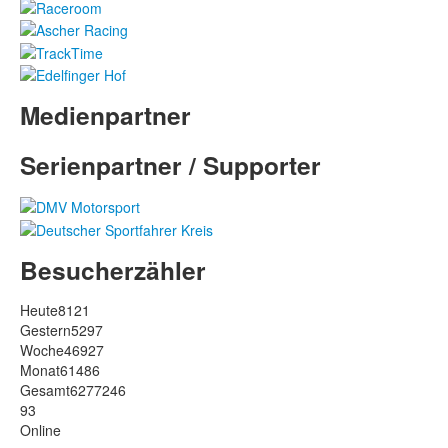
Medienpartner
Serienpartner / Supporter
Besucherzähler
Heute
8121
Gestern
5297
Woche
46927
Monat
61486
Gesamt
6277246
93
Online