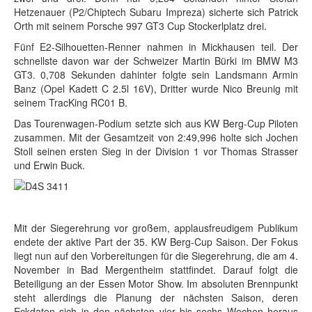
Hetzenauer (P2/Chiptech Subaru Impreza) sicherte sich Patrick
Orth mit seinem Porsche 997 GT3 Cup Stockerlplatz drei.
Fünf E2-Silhouetten-Renner nahmen in Mickhausen teil. Der
schnellste davon war der Schweizer Martin Bürki im BMW M3
GT3. 0,708 Sekunden dahinter folgte sein Landsmann Armin
Banz (Opel Kadett C 2.5l 16V), Dritter wurde Nico Breunig mit
seinem TracKing RC01 B.
Das Tourenwagen-Podium setzte sich aus KW Berg-Cup Piloten
zusammen. Mit der Gesamtzeit von 2:49,996 holte sich Jochen
Stoll seinen ersten Sieg in der Division 1 vor Thomas Strasser
und Erwin Buck.
Mit der Siegerehrung vor großem, applausfreudigem Publikum
endete der aktive Part der 35. KW Berg-Cup Saison. Der Fokus
liegt nun auf den Vorbereitungen für die Siegerehrung, die am 4.
November in Bad Mergentheim stattfindet. Darauf folgt die
Beteiligung an der Essen Motor Show. Im absoluten Brennpunkt
steht allerdings die Planung der nächsten Saison, deren
Eckdaten sich in den nächsten vier bis sechs Wochen heraus