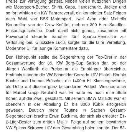
Preise zur Verfügung gestellt. Neben vielen nützlichen Dingen
wie Motorsport-Bücher, Shirts, Caps, Handschuhe, Jacken und
so fort winkten ein KW Fahreroverall, ein kompletter Satz Felgen
nach Wahl von BBS Motorsport, zwei Avon oder Michelin
Rennreifen von der Crew Knüttel, mehrere 200 Euro Sandtler-
Einkaufsgutscheine. Doch damit nicht genug, zusammen mit
Powersprint steuerte Sandtler fünf Sparco-Rennsitze zur
Verlosung bei. Glücksfee Lucia sorgte für die faire Verteilung,
Moderator Uli für launige Kommentare dazu.
Den Höhepunkt stellte die Siegerehrung der Top-Drei in der
Gesamtwertung der 35. KW Berg-Cup Saison dar, bei der
Jürgen Wohlfarth die Preise an die Empfänger überreichte.
Erstmals standen die VW Schneider Corrado 16V Piloten Ronnie
Bucher und Thomas Pröschel, die 1400er E1-Klassengewinner,
als Dritte auf diesem ganz besonderen Podest. Welches auch
für Marcel Gapp Neuland war. Er hatte es noch eine Stufe
höher, auf die Zwei, geschafft. Mit seinem BMW M3 E36 war er
obendrein in der Abteilung E1 bis 3000 Kubik erfolgreich
gewesen. Deutlich mehr Routine in Sachen Gesamt-
Siegerstockerl brachte Erwin Buck mit, der sich als erneuter E1-
2-Liter-Bester zum dritten Mal in Folge auf seinem bewährten
VW Spiess Scirocco 16V den Gesamtsieg holen konnte. Der 53-