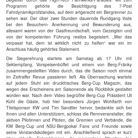
Programm gehörte die Besichtigung des 7-Post
Fahrdynamikprüfstandes, auf dem artgerecht ein Bergrenner zu
sehen war. Der über zwei Stunden dauernde Rundgang löste
bei den Besuchern Anerkennung und Bewunderung aus,
allesamt waren von der Gastfreundschaft, vom Gezeigten und
von der kompetenten Führung restlos begeistert. „Wer das
verpasst hat, dem ist wirklich nicht zu helfen“ war ein im
Anschluss häufig gehörtes Statement.
Die Siegerehrung startete am Samstag ab 17 Uhr mit
Sektempfang, Vorspeisenbüffet und einem von Berg-Fränky
zusammengestellten Video durch, das die Saison noch einmal
im Zeitraffer Revue passieren ließ. Als Überraschung wartete
auf jedem Stuhl ein druckfrisches Berg-Cup Magazin, das
wegen des Erscheinens am Saisonende als Rückblick gestaltet
worden war. Nach dem Video begrüßte Berg-Cup Präsident Uli
Kohl die Gäste, hob hier besonders Jürgen Wohlfarth von
Titelsponsor KW und Tim Sandtler hervor, bedankte sich bei
ihnen und allen Unterstützern, schloss die Rennveranstalter, die
aktiven Pilotinnen und Piloten, die Gremien und Verbände, die
KW Berg-Cup und NSU-Bergpokal Fans und Freunde sowie
seine Vorstandskollegen mit ein. Anschließend sprach er kurz