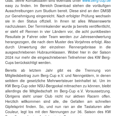
Glas. Seine Kontaktdaten sind ebenfalls unter
www.berg-cup.de
easy zu finden. Im Bereich Download stehen die vorläufigen
Ausschreibungen zum Studium bereit. Diese sind an den DMSB
zur Genehmigung eingereicht. Nach erfolgter Prüfung wechseln
sie in den Status offiziell. In ihnen ist alles Wissenswerte
nachzulesen. Der Terminkalender wurde ja bereits veröffentlicht,
er sieht elf Rennen in vier Ländern vor, die acht punktbesten
Resultate je Fahrer oder Team werden zur Jahresendwertung
herangezogen, die nach dem Muster des Vorjahres erfolgt. Also
durch Umwertung der einzelnen Rennergebnisse in die
ausgeschriebenen Hubraumklassen. Wobei hier in der Saison
2024 nur mehr die eingeschriebenen Teilnehmer des KW Berg-
Cups berücksichtigt werden.
Bereits ab letztem Jahr gibt es die Trennung von
Mitgliedsbeitrag zum Berg-Cup e.V. und Nenngeldern, in denen
seitdem die gesetzliche Mehrwertsteuer beinhaltet ist. Um im
KW Berg-Cup oder NSU-Bergpokal mitmachen zu können, bleibt
allerdings die Mitgliedschaft im Berg-Cup e.V. Voraussetzung.
Übrigens steht unser Club nicht nur aktiven Racern offen.
Herzlich willkommen sind alle, die Gefallen am schnellen
Gipfelsprint finden. So, und nun ran an die Tastaturen aller
Couleur, legt los mit den Nennungen zur 36. Saison des KW