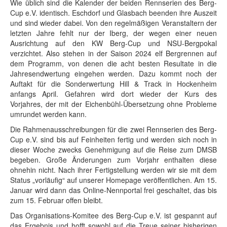
Wie üblich sind die Kalender der beiden Rennserien des Berg-
Cup e.V. identisch. Eschdorf und Glasbach beenden ihre Auszeit
und sind wieder dabei. Von den regelmäßigen Veranstaltern der
letzten Jahre fehlt nur der Iberg, der wegen einer neuen
Ausrichtung auf den KW Berg-Cup und NSU-Bergpokal
verzichtet. Also stehen in der Saison 2024 elf Bergrennen auf
dem Programm, von denen die acht besten Resultate in die
Jahresendwertung eingehen werden. Dazu kommt noch der
Auftakt für die Sonderwertung Hill & Track in Hockenheim
anfangs April. Gefahren wird dort wieder der Kurs des
Vorjahres, der mit der Eichenbühl-Übersetzung ohne Probleme
umrundet werden kann.
Die Rahmenausschreibungen für die zwei Rennserien des Berg-
Cup e.V. sind bis auf Feinheiten fertig und werden sich noch in
dieser Woche zwecks Genehmigung auf die Reise zum DMSB
begeben. Große Änderungen zum Vorjahr enthalten diese
ohnehin nicht. Nach ihrer Fertigstellung werden wir sie mit dem
Status „vorläufig“ auf unserer Homepage veröffentlichen. Am 15.
Januar wird dann das Online-Nennportal frei geschaltet, das bis
zum 15. Februar offen bleibt.
Das Organisations-Komitee des Berg-Cup e.V. ist gespannt auf
das Ergebnis und hofft sowohl auf die Treue seiner bisherigen