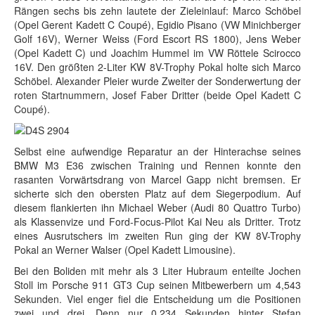
Rängen sechs bis zehn lautete der Zieleinlauf: Marco Schöbel
(Opel Gerent Kadett C Coupé), Egidio Pisano (VW Minichberger
Golf 16V), Werner Weiss (Ford Escort RS 1800), Jens Weber
(Opel Kadett C) und Joachim Hummel im VW Röttele Scirocco
16V. Den größten 2-Liter KW 8V-Trophy Pokal holte sich Marco
Schöbel. Alexander Pleier wurde Zweiter der Sonderwertung der
roten Startnummern, Josef Faber Dritter (beide Opel Kadett C
Coupé).
Selbst eine aufwendige Reparatur an der Hinterachse seines
BMW M3 E36 zwischen Training und Rennen konnte den
rasanten Vorwärtsdrang von Marcel Gapp nicht bremsen. Er
sicherte sich den obersten Platz auf dem Siegerpodium. Auf
diesem flankierten ihn Michael Weber (Audi 80 Quattro Turbo)
als Klassenvize und Ford-Focus-Pilot Kai Neu als Dritter. Trotz
eines Ausrutschers im zweiten Run ging der KW 8V-Trophy
Pokal an Werner Walser (Opel Kadett Limousine).
Bei den Boliden mit mehr als 3 Liter Hubraum enteilte Jochen
Stoll im Porsche 911 GT3 Cup seinen Mitbewerbern um 4,543
Sekunden. Viel enger fiel die Entscheidung um die Positionen
zwei und drei. Denn nur 0,234 Sekunden hinter Stefan