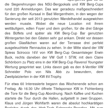
die Siegerehrungen des NSU-Bergpokals und KW Berg-Cups
rund 220 Anmeldungen. Das war geradezu maßgeschneidert
für den großen Kursaal in Bad Mergentheim, in den wegen der
Sanierung der seit 2013 genutzten Wandelhandel ausgewichen
werden musste. Wobei die neue Location mit ihrem
weitläufigem, edlen Foyer und dem großen, für die drei Gänge
des Büffets und später als KW Berg-Cup Bar genutzten
Wintergarten bei den Gästen sehr gut ankam. Direkt vor dessen
großen Glasflächen waren auf der Terrasse drei perfekt
ausgeleuchtete Rennautos zu sehen. In der Mitte stand der VW
Spiess Scirocco 16V von KW Berg-Cup Gesamtsieger Erwin
Buck, rechts daneben der VW Golf 1 STW, mit dem Claire
Schönborn zu Platz eins in der KW Berg-Cup Ravenol Youngster
Wertung gesprintet war. Links davon gab es den 8-Ventiler VW
Schneider Polo von Nils Abb zu bewundern, dem
Zweitplatzierten in der KW 8V-Trophy.
Für etwa 60 Interessierte begann das Wochenende schon am
Freitag. Ab 16:30 Uhr öffnete Titelsponsor KW in Fichtenberg
die Tore für die Berg-Cup Abordnung. Nach Kaffee und Kuchen
startete die Tour durch die Hallen, aufgeteilt in zwei Gruppen.
Klaus und Jürgen Wohlfarth waren die absolut hochkarätigen
Begleiter durch das High-Tech Fahrwerks-Paradies. Mit zum