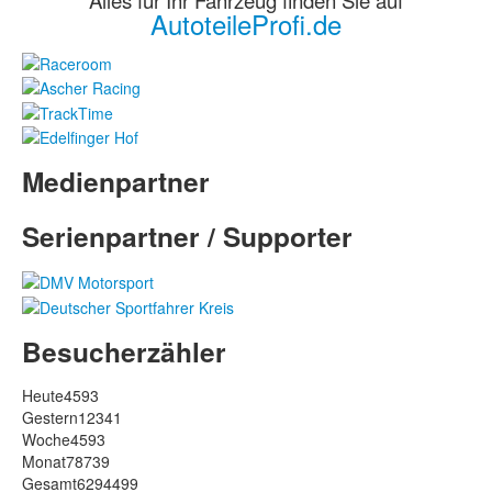
AutoteileProfi.de
Medienpartner
Serienpartner / Supporter
Besucherzähler
Heute
4593
Gestern
12341
Woche
4593
Monat
78739
Gesamt
6294499