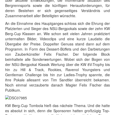
über aktuelle Entwicklungen, die momentane Situation des
Bergrennsports sowie die künftigen Herausforderungen, für
deren Bestehen er sich gegenseitiges Verständnis und
Zusammenarbeit aller Beteiligten wünschte.
An die Einnahme des Hauptganges schloss sich die Ehrung der
Platzierten und Sieger des NSU-Bergpokals sowie der zehn KW
Berg-Cup Klassen an. Wie schon seit vielen Jahren praktiziert
untermalten Bilder, Videoclips und eine kurze Laudatio die
Übergabe der Preise. Doppelter Genuss stand dann auf dem
Programm. In Form des Dessert-Büffets und den Darbietungen
von Zauberkünstler Felix Fischer. Der folgende Block
beinhaltete alle Sonderwertungen. Wobei sich der Bogen von
der NSU-Bergpokal Klassik Wertung über die KW 8V-Trophy bis
hin zu Hill & Track, Rookies, Ravenol Youngsters und
Gentleman Challenge bis hin zur Ladies-Trophy spannte, die
ihre Pokale allesamt von Tim Sandtler überreicht bekamen.
Noch einmal verzauberte danach Magier Felix Fischer das
Publikum.
KW Berg-Cup Tombola hieß das nächste Thema. Und die hatte
es absolut in sich, denn die Sponsoren hatten großzügig Top-