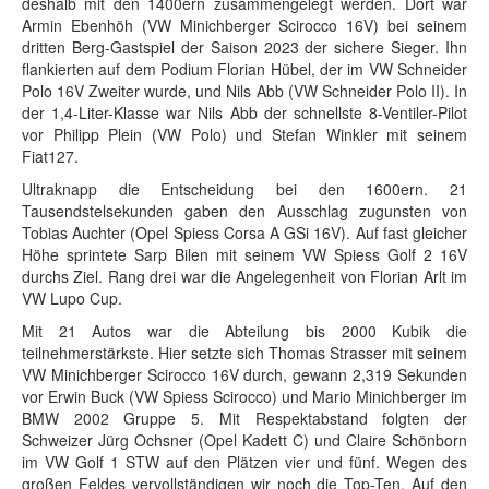
deshalb mit den 1400ern zusammengelegt werden. Dort war
Armin Ebenhöh (VW Minichberger Scirocco 16V) bei seinem
dritten Berg-Gastspiel der Saison 2023 der sichere Sieger. Ihn
flankierten auf dem Podium Florian Hübel, der im VW Schneider
Polo 16V Zweiter wurde, und Nils Abb (VW Schneider Polo II). In
der 1,4-Liter-Klasse war Nils Abb der schnellste 8-Ventiler-Pilot
vor Philipp Plein (VW Polo) und Stefan Winkler mit seinem
Fiat127.
Ultraknapp die Entscheidung bei den 1600ern. 21
Tausendstelsekunden gaben den Ausschlag zugunsten von
Tobias Auchter (Opel Spiess Corsa A GSi 16V). Auf fast gleicher
Höhe sprintete Sarp Bilen mit seinem VW Spiess Golf 2 16V
durchs Ziel. Rang drei war die Angelegenheit von Florian Arlt im
VW Lupo Cup.
Mit 21 Autos war die Abteilung bis 2000 Kubik die
teilnehmerstärkste. Hier setzte sich Thomas Strasser mit seinem
VW Minichberger Scirocco 16V durch, gewann 2,319 Sekunden
vor Erwin Buck (VW Spiess Scirocco) und Mario Minichberger im
BMW 2002 Gruppe 5. Mit Respektabstand folgten der
Schweizer Jürg Ochsner (Opel Kadett C) und Claire Schönborn
im VW Golf 1 STW auf den Plätzen vier und fünf. Wegen des
großen Feldes vervollständigen wir noch die Top-Ten. Auf den