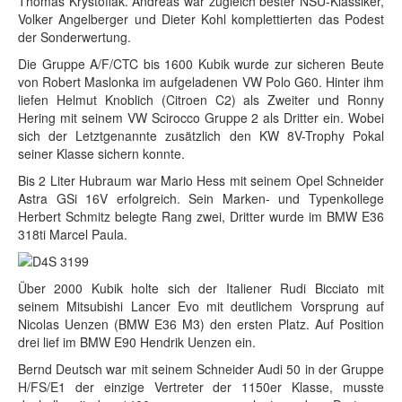
Thomas Krystofiak. Andreas war zugleich bester NSU-Klassiker,
Volker Angelberger und Dieter Kohl komplettierten das Podest
der Sonderwertung.
Die Gruppe A/F/CTC bis 1600 Kubik wurde zur sicheren Beute
von Robert Maslonka im aufgeladenen VW Polo G60. Hinter ihm
liefen Helmut Knoblich (Citroen C2) als Zweiter und Ronny
Hering mit seinem VW Scirocco Gruppe 2 als Dritter ein. Wobei
sich der Letztgenannte zusätzlich den KW 8V-Trophy Pokal
seiner Klasse sichern konnte.
Bis 2 Liter Hubraum war Mario Hess mit seinem Opel Schneider
Astra GSi 16V erfolgreich. Sein Marken- und Typenkollege
Herbert Schmitz belegte Rang zwei, Dritter wurde im BMW E36
318ti Marcel Paula.
Über 2000 Kubik holte sich der Italiener Rudi Bicciato mit
seinem Mitsubishi Lancer Evo mit deutlichem Vorsprung auf
Nicolas Uenzen (BMW E36 M3) den ersten Platz. Auf Position
drei lief im BMW E90 Hendrik Uenzen ein.
Bernd Deutsch war mit seinem Schneider Audi 50 in der Gruppe
H/FS/E1 der einzige Vertreter der 1150er Klasse, musste