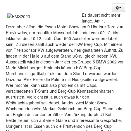
Es dauert nicht mehr
lange. Am 1.
Dezember öffnet die Essen Motor Show um 9 Uhr ihre Tore zum
Previewday, der reguläre Messebetrieb findet vom 02.12. bis
inklusive des 10.12. statt. Über 500 Aussteller werden dabei
sein. Zu diesen zählt auch wieder der KW Berg-Cup. Mit einem
von Titelsponsor KW aufgewerteten, neu gestalteten Auftritt. Zu
finden in der Halle 3 auf dem Stand 3C43, gleich neben KW.
Ausgestellt wird in diesem Jahr der ex-Gruppe 5 BMW 2002 von
Mario Minichberger. Erstmals können KW Berg-Cup
Merchandisingartikel direkt auf dem Stand erworben werden.
Dazu hat Alex Pleier die Palette mit Neuigkeiten aufgewertet.
Wer möchte, kann sich also problemlos mit Caps,
verschiedenen T-Shirts und Berg-Cup Kennzeichenhaltern
ausrüsten. Vielleicht ist ja auch etwas für den
Weihnachtsgabentisch dabei. An den zwei Motor Show
Wochenenden wird Markus Goldbach am Berg-Cup Stand sein,
am Beginn des ersten erhält er Verstärkung durch Uli Kohl.
Beide freuen sich auf viele Gäste und interessante Gespräche.
Übrigens ist in Essen auch die Printversion des Berg-Cup