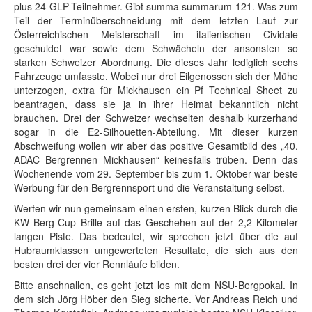
plus 24 GLP-Teilnehmer. Gibt summa summarum 121. Was zum
Teil der Terminüberschneidung mit dem letzten Lauf zur
Österreichischen Meisterschaft im italienischen Cividale
geschuldet war sowie dem Schwächeln der ansonsten so
starken Schweizer Abordnung. Die dieses Jahr lediglich sechs
Fahrzeuge umfasste. Wobei nur drei Eilgenossen sich der Mühe
unterzogen, extra für Mickhausen ein Pf Technical Sheet zu
beantragen, dass sie ja in ihrer Heimat bekanntlich nicht
brauchen. Drei der Schweizer wechselten deshalb kurzerhand
sogar in die E2-Silhouetten-Abteilung. Mit dieser kurzen
Abschweifung wollen wir aber das positive Gesamtbild des „40.
ADAC Bergrennen Mickhausen“ keinesfalls trüben. Denn das
Wochenende vom 29. September bis zum 1. Oktober war beste
Werbung für den Bergrennsport und die Veranstaltung selbst.
Werfen wir nun gemeinsam einen ersten, kurzen Blick durch die
KW Berg-Cup Brille auf das Geschehen auf der 2,2 Kilometer
langen Piste. Das bedeutet, wir sprechen jetzt über die auf
Hubraumklassen umgewerteten Resultate, die sich aus den
besten drei der vier Rennläufe bilden.
Bitte anschnallen, es geht jetzt los mit dem NSU-Bergpokal. In
dem sich Jörg Höber den Sieg sicherte. Vor Andreas Reich und